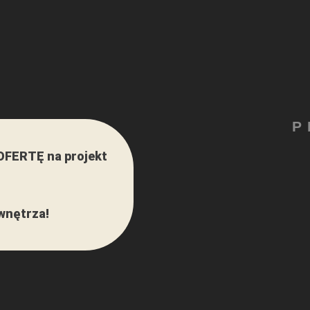
P
 OFERTĘ na projekt
wnętrza!