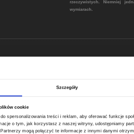
rzeczywistych. Niemniej je
wymiarach.
Po inwentaryzacji bardzo szc
ergonomii pomieszczeń. Nas
NALIZA
przestrzeni. Poproszę Cię, abyś
OTRZEB
pełnić pomieszczenia, co ma s
Szczegóły
ESTRZENNY
jeżeli się nie zmieści. Będę z
CH
trafniej uda mi się dopasować
 plików cookie
udanego projektu.
do spersonalizowania treści i reklam, aby oferować funkcje sp
ormacje o tym, jak korzystasz z naszej witryny, udostępniamy p
Partnerzy mogą połączyć te informacje z innymi danymi otrzym