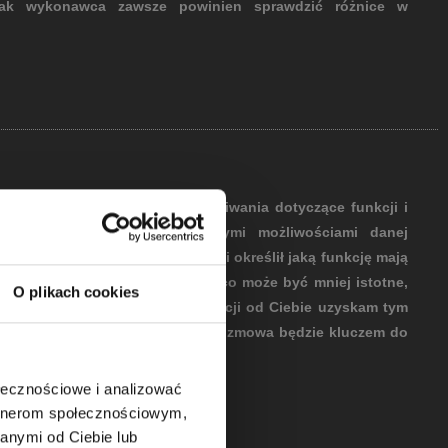
dnak wykonawca zawsze powinien sprawdzić różnice w
zegółowo omawiamy Twoje oczekiwania dotyczące funkcji i
tępnie konfrontuję je z realnymi możliwościami danej
 przygotował się do tej rozmowy i określił jaką funkcję mają
ię w nich znaleźć koniecznie, a co może być mniej istotne,
O plikach cookies
adawać pytania. Im więcej informacji od Ciebie uzyskam tym
 projekt do Twoich potrzeb. Ta rozmowa będzie kluczem do
ołecznościowe i analizować
artnerom społecznościowym,
anymi od Ciebie lub