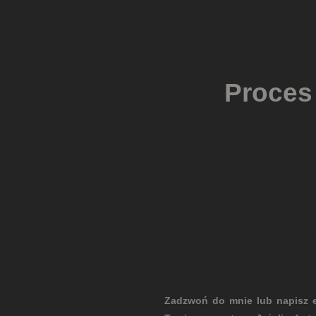
oces projektowania wnęt
współpracy z Architektem Wnętrz od pierwszego spotkania do realiza
Zadzwoń do mnie lub napisz e