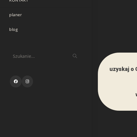
planer
blog
Szukanie...
uzyskaj o