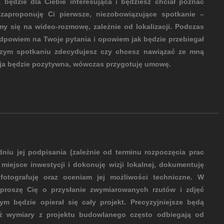
a będzie dla Ciebie interesująca i będziesz chciał poznać
zaproponuję Ci pierwsze, niezobowiązujące spotkanie –
y się na wideo-rozmowę, zależnie od lokalizacji. Podczas
dpowiem na Twoje pytania i opowiem jak będzie przebiegał
szym spotkaniu zdecydujesz czy chcesz nawiązać ze mną
zja będzie pozytywna, wówczas przygotuję umowę.
iu jej podpisania (zależnie od terminu rozpoczęcia prac
miejsce inwestycji i dokonuję wizji lokalnej, dokumentuję
 fotografuję oraz oceniam jej możliwości techniczne. W
oproszę Cię o przysłanie zwymiarowanych rzutów i zdjęć
ym będzie opierał się cały projekt. Precyzyjniejsze będą
aż wymiary z projektu budowlanego często odbiegają od