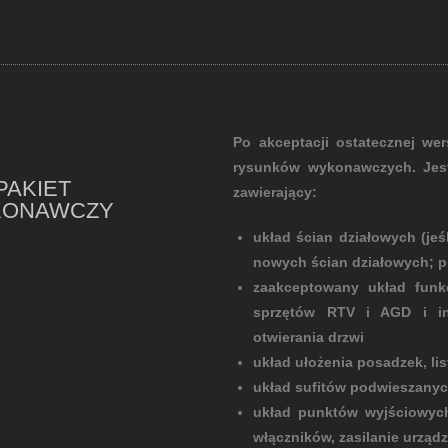
Po akceptacji ostatecznej wer
rysunków wykonawczych. Jes
PAKIET
zawierający:
KONAWCZY
układ ścian działowych (jeś
nowych ścian działowych; prz
zaakceptowany układ funkc
sprzętów RTV i AGD i in
otwierania drzwi
układ ułożenia posadzek, li
układ sufitów podwieszanych
układ punktów wyjściowych d
włączników, zasilanie urząd