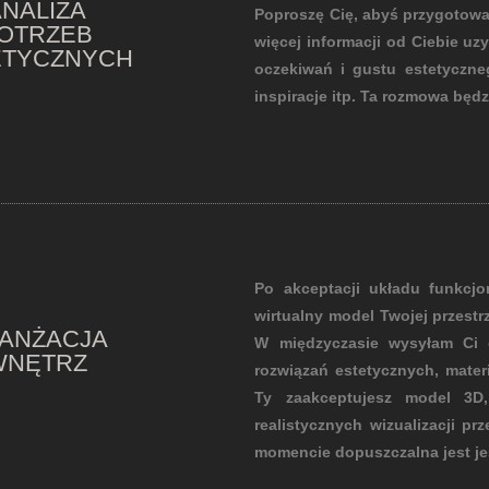
NALIZA
Poproszę Cię, abyś przygotował 
OTRZEB
więcej informacji od Ciebie u
ETYCZNYCH
oczekiwań i gustu estetyczneg
inspiracje itp. Ta rozmowa będ
Po akceptacji układu funkcj
wirtualny model Twojej przestr
ANŻACJA
W międzyczasie wysyłam Ci o
WNĘTRZ
rozwiązań estetycznych, mater
Ty zaakceptujesz model 3D,
realistycznych wizualizacji 
momencie dopuszczalna jest jes