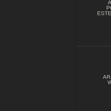
A
P
EST
AR