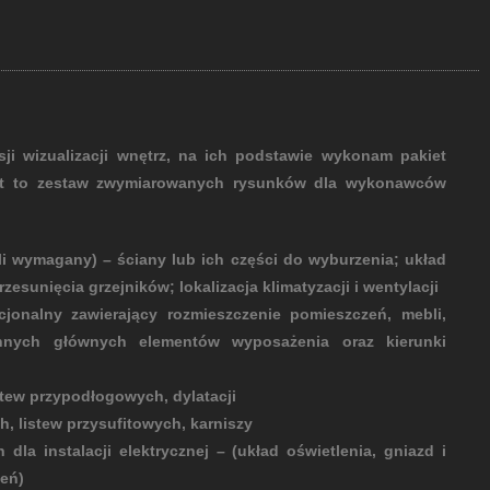
sji wizualizacji wnętrz, na ich podstawie wykonam pakiet
t to zestaw zwymiarowanych rysunków dla wykonawców
li wymagany) – ściany lub ich części do wyburzenia; układ
esunięcia grzejników; lokalizacja klimatyzacji i wentylacji
jonalny zawierający rozmieszczenie pomieszczeń, mebli,
nych głównych elementów wyposażenia oraz kierunki
stew przypodłogowych, dylatacji
, listew przysufitowych, karniszy
la instalacji elektrycznej – (układ oświetlenia, gniazd i
zeń)