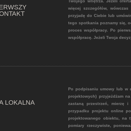
Twojego wnętrza. Jeżeli ofert
IERWSZY
więcej szczegółów, wówczas 
ONTAKT
przyjadę do Ciebie lub umówim
tego spotkania poznamy się, o
proces współpracy. Po pierw
współpracę. Jeżeli Twoja decy
Po podpisaniu umowy lub w dn
projektowych) przyjeżdżam na 
A LOKALNA
zastaną przestrzeń, mierzę i
przypadku projektu online p
projektowanego obiektu, na t
pomiary rzeczywiste, poniew