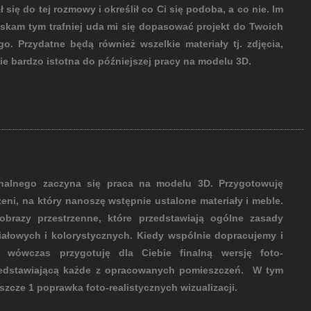
się do tej rozmowy i określił co Ci się podoba, a co nie. Im
zyskam tym trafniej uda mi się dopasować projekt do Twoich
o. Przydatne będą również wszelkie materiały tj. zdjęcia,
zie bardzo istotna do późniejszej pracy na modelu 3D.
onalnego zaczyna się praca na modelu 3D. Przygotowuję
zeni, na który nanoszę wstępnie ustalone materiały i meble.
brazy przestrzenne, które przedstawiają ogólne zasady
iałowych i kolorystycznych. Kiedy wspólnie dopracujemy i
 wówczas przygotuję dla Ciebie finalną wersję foto-
przedstawiającą każde z opracowanych pomieszczeń. W tym
zcze 1 poprawka foto-realistycznych wizualizacji.