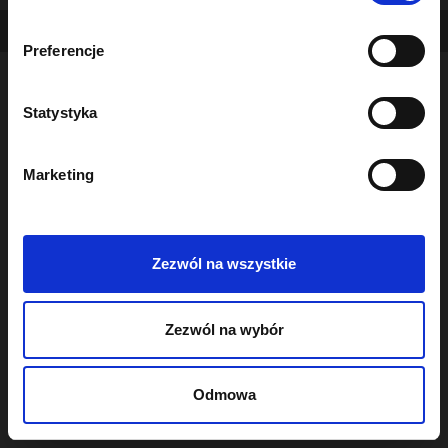
b
Copyright - OceanWP Theme by OceanWP
ó
Preferencje
r
z
g
Statystyka
o
d
Marketing
y
Zezwól na wszystkie
Zezwól na wybór
Odmowa