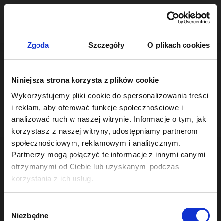
Skip
to
content
Zgoda
Szczegóły
O plikach cookies
Obecnie nie ma żadnych postów opublikowanych pod tym
Niniejsza strona korzysta z plików cookie
tagiem.
Wykorzystujemy pliki cookie do spersonalizowania treści
i reklam, aby oferować funkcje społecznościowe i
analizować ruch w naszej witrynie. Informacje o tym, jak
korzystasz z naszej witryny, udostępniamy partnerom
społecznościowym, reklamowym i analitycznym.
Partnerzy mogą połączyć te informacje z innymi danymi
otrzymanymi od Ciebie lub uzyskanymi podczas
korzystania z ich usług.
W
Niezbędne
y