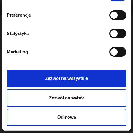
b
Copyright - OceanWP Theme by OceanWP
ó
Preferencje
r
z
g
Statystyka
o
d
Marketing
y
Zezwól na wszystkie
Zezwól na wybór
Odmowa