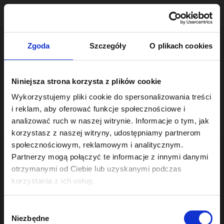
Skip
to
content
Zgoda
Szczegóły
O plikach cookies
Obecnie nie ma żadnych postów opublikowanych pod tym
Niniejsza strona korzysta z plików cookie
tagiem.
Wykorzystujemy pliki cookie do spersonalizowania treści
i reklam, aby oferować funkcje społecznościowe i
analizować ruch w naszej witrynie. Informacje o tym, jak
korzystasz z naszej witryny, udostępniamy partnerom
społecznościowym, reklamowym i analitycznym.
Partnerzy mogą połączyć te informacje z innymi danymi
otrzymanymi od Ciebie lub uzyskanymi podczas
korzystania z ich usług.
W
Niezbędne
y