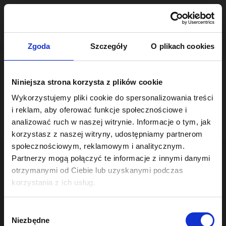
Skip
to
content
Zgoda
Szczegóły
O plikach cookies
Obecnie nie ma żadnych postów opublikowanych pod tym
Niniejsza strona korzysta z plików cookie
tagiem.
Wykorzystujemy pliki cookie do spersonalizowania treści
i reklam, aby oferować funkcje społecznościowe i
analizować ruch w naszej witrynie. Informacje o tym, jak
korzystasz z naszej witryny, udostępniamy partnerom
społecznościowym, reklamowym i analitycznym.
Partnerzy mogą połączyć te informacje z innymi danymi
otrzymanymi od Ciebie lub uzyskanymi podczas
korzystania z ich usług.
W
Niezbędne
y