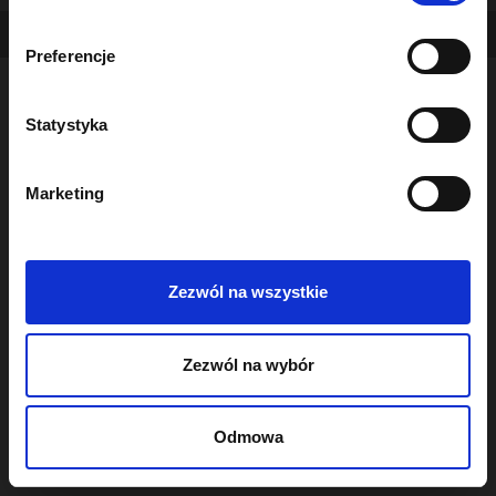
b
Copyright - OceanWP Theme by OceanWP
ó
Preferencje
r
z
g
Statystyka
o
d
Marketing
y
Zezwól na wszystkie
Zezwól na wybór
Odmowa