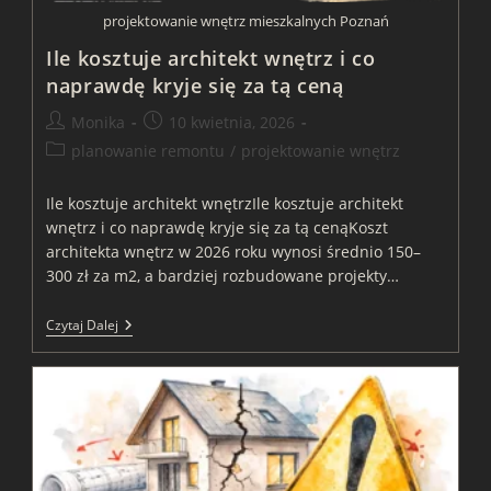
projektowanie wnętrz mieszkalnych Poznań
Ile kosztuje architekt wnętrz i co
naprawdę kryje się za tą ceną
Post
Post
Monika
10 kwietnia, 2026
author:
published:
Post
planowanie remontu
/
projektowanie wnętrz
category:
Ile kosztuje architekt wnętrzIle kosztuje architekt
wnętrz i co naprawdę kryje się za tą cenąKoszt
architekta wnętrz w 2026 roku wynosi średnio 150–
300 zł za m2, a bardziej rozbudowane projekty…
Ile
Czytaj Dalej
Kosztuje
Architekt
Wnętrz
I
Co
Naprawdę
Kryje
Się
Za