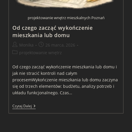
projektowanie wnętrz mieszkalnych Poznań
Od czego zacząć wykończenie
mieszkania lub domu
Post
Post
Monika
26 marca, 2026
author:
published:
Post
projektowanie wnętrz
category:
Od czego zacząć wykończenie mieszkania lub domu i
jak nie stracić kontroli nad całym
procesemWykończenie mieszkania lub domu zaczyna
się od trzech elementów: budżetu, analizy potrzeb i
układu funkcjonalnego. Czas…
Od
Czytaj Dalej
Czego
Zacząć
Wykończenie
Mieszkania
Lub