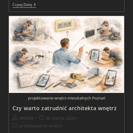
Kiedy
Czytaj Dalej
Zatrudnić
Architekta
Wnętrz
Żeby
Przejść
Przez
Remont
Spokojnie
I
Świadomie
projektowanie wnętrz mieszkalnych Poznań
Czy warto zatrudnić architekta wnętrz
Post
Post
Monika
26 marca, 2026
author:
published:
Post
projektowanie wnętrz
category: