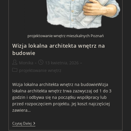
projektowanie wnętrz mieszkalnych Poznań
Wizja lokalna architekta wnętrz na
budowie
Post
Post
Monika
13 kwietnia, 2026
author:
published:
Post
projektowanie wnętrz
category:
Wizja lokalna architekta wnętrz na budowieWizja
lokalna architekta wnętrz trwa zazwyczaj od 1 do 3
godzin i odbywa się na początku współpracy lub
przed rozpoczęciem projektu. Jej koszt najczęściej
zawiera…
Wizja
Czytaj Dalej
Lokalna