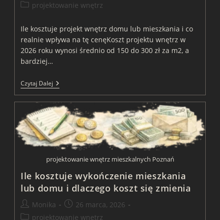
author:
published:
Post
projektowanie wnętrz
category:
Ile kosztuje projekt wnętrz domu lub mieszkania i co
realnie wpływa na tę cenęKoszt projektu wnętrz w
2026 roku wynosi średnio od 150 do 300 zł za m2, a
bardziej…
Ile
Czytaj Dalej
Kosztuje
Projekt
Wnętrz
I
Od
Czego
Naprawdę
Zależy
Jego
projektowanie wnętrz mieszkalnych Poznań
Cena
Ile kosztuje wykończenie mieszkania
lub domu i dlaczego koszt się zmienia
Post
Post
Monika
26 marca, 2026
author:
published:
Post
projektowanie wnętrz