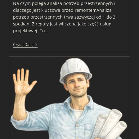
Na czym polega analiza potrzeb przestrzennych i
dlaczego jest kluczowa przed remontemAnaliza
potrzeb przestrzennych trwa zazwyczaj od 1 do 3
spotkań. Z reguły jest wliczona jako część usługi
projektowej. To…
Na
Czytaj Dalej
Czym
Polega
Analiza
Potrzeb
Przestrzennych
I
Dlaczego
Jest
Kluczowa
Przed
Remontem