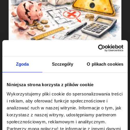
Tą
Ceną
projektowanie wnętrz mieszkalnych Poznań
Jak wybrać architekta wnętrz i mieć
Zgoda
Szczegóły
O plikach cookies
pewność, że to dobra decyzja
Post
Post
Monika
7 kwietnia, 2026
author:
published:
Post
planowanie remontu
/
projektowanie wnętrz
Niniejsza strona korzysta z plików cookie
category:
Wykorzystujemy pliki cookie do spersonalizowania treści
Jak wybrać architekta wnętrzJak wybrać architekta
i reklam, aby oferować funkcje społecznościowe i
wnętrz i nie popełnić błędu, który wróci w trakcie
analizować ruch w naszej witrynie. Informacje o tym, jak
remontuWybór architekta wnętrz powinien nastąpić
korzystasz z naszej witryny, udostępniamy partnerom
3–4 miesiące przed rozpoczęciem remontu, a koszt
społecznościowym, reklamowym i analitycznym.
projektu w 2026…
Partnerzy mogą połączyć te informacje z innymi danymi