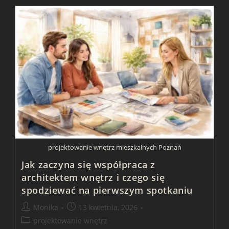
Architekta
Wnętrz
Na
Budowie
projektowanie wnętrz mieszkalnych Poznań
Jak zaczyna się współpraca z
architektem wnętrz i czego się
spodziewać na pierwszym spotkaniu
Post
Post
Monika
13 kwietnia, 2026
author:
published:
Post
projektowanie wnętrz