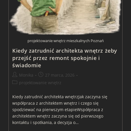
projektowanie wnętrz mieszkalnych Poznań
Kiedy zatrudnić architekta wnętrz żeby
przejść przez remont spokojnie i
świadomie
Post
Post
Monika
27 marca, 2026
author:
published:
Post
projektowanie wnętrz
category:
Kiedy zatrudnić architekta wnętrzJak zaczyna się
współpraca z architektem wnętrz i czego się
spodziewać na pierwszym etapieWspółpraca z
architektem wnętrz zaczyna się od pierwszego
kontaktu i spotkania, a decyzja o…