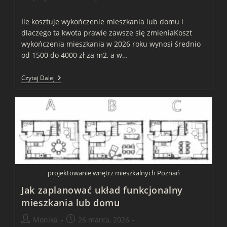
category:
Ile kosztuje wykończenie mieszkania lub domu i
dlaczego ta kwota prawie zawsze się zmieniaKoszt
wykończenia mieszkania w 2026 roku wynosi średnio
od 1500 do 4000 zł za m2, a w…
Ile
Czytaj Dalej
Kosztuje
Wykończenie
Mieszkania
Lub
Domu
I
Dlaczego
Koszt
Się
Zmienia
projektowanie wnętrz mieszkalnych Poznań
Jak zaplanować układ funkcjonalny
mieszkania lub domu
Post
Post
Monika
26 marca, 2026