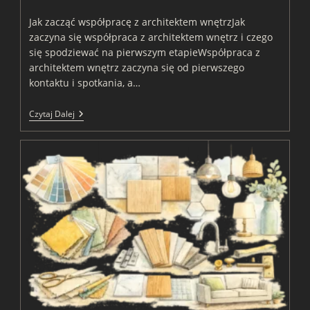
category:
Jak zacząć współpracę z architektem wnętrzJak
zaczyna się współpraca z architektem wnętrz i czego
się spodziewać na pierwszym etapieWspółpraca z
architektem wnętrz zaczyna się od pierwszego
kontaktu i spotkania, a…
Jak
Czytaj Dalej
Zaczyna
Się
Współpraca
Z
Architektem
Wnętrz
I
Czego
Się
Spodziewać
Na
Pierwszym
Spotkaniu