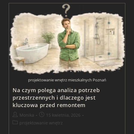
Jest
Układ
Funkcjonalny
Wnętrz
I
Dlaczego
Decyduje
O
Całym
Projekcie
projektowanie wnętrz mieszkalnych Poznań
Na czym polega analiza potrzeb
przestrzennych i dlaczego jest
kluczowa przed remontem
Post
Post
Monika
15 kwietnia, 2026
author:
published:
Post
projektowanie wnętrz
category: