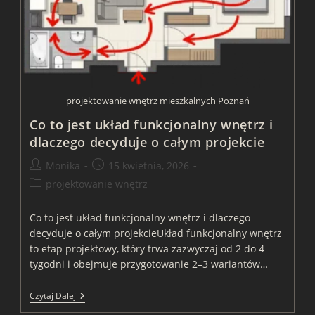
projektowanie wnętrz mieszkalnych Poznań
Co to jest układ funkcjonalny wnętrz i
dlaczego decyduje o całym projekcie
Post
Post
Monika
15 kwietnia, 2026
author:
published:
Post
projektowanie wnętrz
category:
Co to jest układ funkcjonalny wnętrz i dlaczego
decyduje o całym projekcieUkład funkcjonalny wnętrz
to etap projektowy, który trwa zazwyczaj od 2 do 4
tygodni i obejmuje przygotowanie 2–3 wariantów…
Co
Czytaj Dalej
To